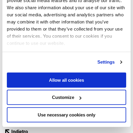
provide social media features and to analyse our traffic.
We also share information about your use of our site with
history e, speriamo presto, anche un ricco calendario di
our social media, advertising and analytics partners who
eventi che confermerà la presenza dei nostri marchi alle
may combine it with other information that you’ve
manifestazioni internazionali.
provided to them or that they’ve collected from your use
Il portale sarà inoltre oggetto di una sua specifica strategia
of their services. You consent to our cookies if you
continue to use our website.
di lancio e promozione che interesserà diversi canali: dalla
visibilità sui motori di ricerca agli annunci sui social, alle
iniziative di valorizzazione geo-localizzata.
Settings
Siamo all’inizio di un nuovo e importante viaggio che ci
Allow all cookies
coinvolge tutti. Mettiamoci in viaggio!
Customize
Use necessary cookies only
Di
Redazione Fassi
Indietro