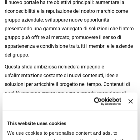
Il nuovo portale ha tre obiettivi principali: aumentare la
riconoscibilità e la reputazione del nostro marchio come
gruppo aziendale; sviluppare nuove opportunità
presentando una gamma variegata di soluzioni che l’intero
gruppo può offrire al mercato; promuovere il senso di
appartenenza e condivisione tra tutti i membri e le aziende
del gruppo.
Questa sfida ambiziosa richiederà impegno e
un’alimentazione costante di nuovi contenuti, idee e
soluzioni per arricchire il progetto nel tempo. Contenuti di
qualità possono creare una vera e propria narrazione di
gruppo, elevata ben oltre le sole aree commerciali e di
prodotto, toccando temi importanti che ci stanno a cuore,
come quelli dell’innovazione, della sostenibilità e della
This website uses cookies
sicurezza.
We use cookies to personalise content and ads, to
Insomma, ci saranno tante notizie, approfondimenti, case