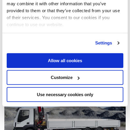
may combine it with other information that you’ve
provided to them or that they’ve collected from your use
of their services. You consent to our cookies if you
16-11-2024
continue to use our website.
DUE NUOVE GRU FASSI PER IL
SETTORE DELL’EDILIZIA: LA F150A.2
Settings
E LA F160A.2
Allow all cookies
Leggi l'articolo
Customize
Use necessary cookies only