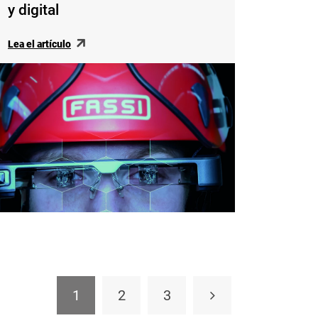
y digital
Lea el artículo
1
2
3