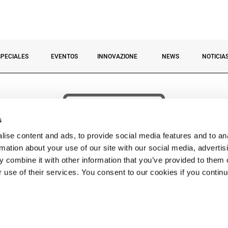
SPECIALES
EVENTOS
INNOVAZIONE
NEWS
NOTICIA
s
ise content and ads, to provide social media features and to an
rmation about your use of our site with our social media, advertis
 combine it with other information that you’ve provided to them o
r use of their services. You consent to our cookies if you contin
 © 2026 Fassi Group. FASSI GRU S.p.A. Socio unico – Sede: via Roma, 110 – 24021 Albino 
Impr. BG n. 04334290162 Cap. Soc. Euro 5.000.000,00 i.v. – P. IVA 04334290162 C.F 04334
TEL.:
+39 035 776400
• FAX:
• CORREO ELECTRÓNICO
FASSI@FASSI.COM
Política de privacidad
-
Política de cookies
-
Contactos
-
web by cobalto