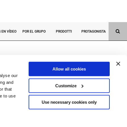
S EN VÍDEO
POR EL GRUPO
PRODOTTI
PROTAGONISTA
Allow all cookies
alyse our
ing and
Customize
r that
ue to use
(BG) Italy
Use necessary cookies only
290162