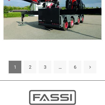
1
2
3
…
6