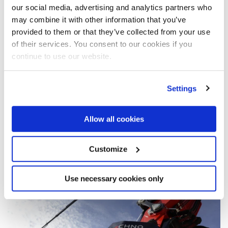
our social media, advertising and analytics partners who
may combine it with other information that you’ve
provided to them or that they’ve collected from your use
of their services. You consent to our cookies if you
continue to use our website.
25-02-2025
Settings
SSAB e FASSI avviano una
partnership nell’acciaio fossil-free per
le gru
Allow all cookies
Leggi l'articolo
Customize
Use necessary cookies only