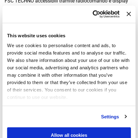
FSC TECHNO accessibili tramite radiocomando e display
FX991. Inoltre, i dati del sistema possono essere
visualizzati da qualsiasi dispositivo tramite browser e rete
wi-fi, e sono monitorabili in remoto grazie all’IoC (Internet of
Cranes), permettendo così un controllo totale anche a
This website uses cookies
distanza.
We use cookies to personalise content and ads, to
provide social media features and to analyse our traffic.
Uno dei vantaggi principali del sistema FSC TECHNO è la
We also share information about your use of our site with
possibilità di personalizzare le impostazioni della gru per
our social media, advertising and analytics partners who
soddisfare le specifiche esigenze del cliente. Dopo
may combine it with other information that you’ve
l’installazione e la taratura della gru, i concessionari
provided to them or that they’ve collected from your use
possono configurare il sistema per ottimizzare le
of their services. You consent to our cookies if you
continue to use our website.
prestazioni in base alle condizioni operative tipiche del
cliente.
Settings
Questo livello di personalizzazione garantisce che ogni
cliente possa ottenere il massimo delle prestazioni dalla
Allow all cookies
propria gru. FSC TECHNO non solo rivoluziona il concetto