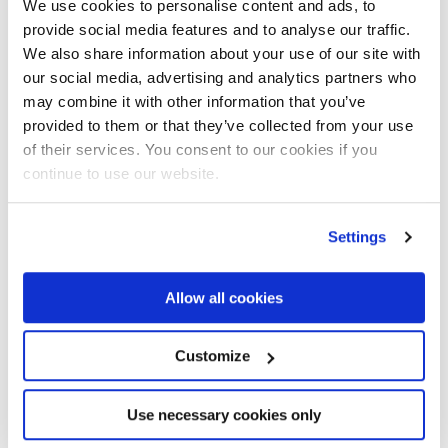
We use cookies to personalise content and ads, to
En definitiva, habrá muchas noticias, opiniones, historias
provide social media features and to analyse our traffic.
We also share information about your use of our site with
de casos prácticos y, esperamos que muy pronto, también
our social media, advertising and analytics partners who
un calendario completo de eventos internacionales en los
may combine it with other information that you’ve
que se confirme la presencia de nuestras marcas.
provided to them or that they’ve collected from your use
El portal también tendrá su propia presentación y una
of their services. You consent to our cookies if you
continue to use our website.
estrategia de promoción específica que incluirá varios
canales: desde la visibilidad en motores de búsqueda a
anuncios en redes sociales e iniciativas de ampliación
Settings
geolocalizadas.
Allow all cookies
Estamos al principio de un viaje nuevo e importante que
nos implica todos. ¡Nos vemos en la carretera!
Customize
Use necessary cookies only
De
Redazione Fassi