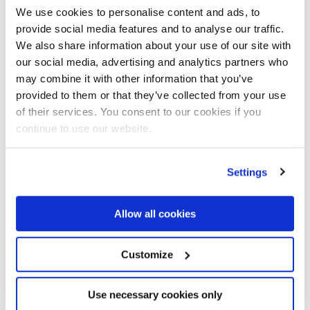
di mercato raggiunta, il rapporto personale e duraturo che
We use cookies to personalise content and ads, to
abbiamo costruito con i clienti, la leadership
provide social media features and to analyse our traffic.
We also share information about your use of our site with
nell’innovazione dei prodotti e l’elevata efficienza del
our social media, advertising and analytics partners who
servizio. La nostra forza è data dalla conoscenza di tutti i
may combine it with other information that you’ve
modelli di gru che ci permette di progettare e realizzare “in
provided to them or that they’ve collected from your use
casa” soluzioni di allestimento personalizzate. Siamo
of their services. You consent to our cookies if you
inoltre il distributore di gru che ha costruito il rapporto più
continue to use our website.
lungo con lo stesso produttore di gru nei Paesi Bassi
Tra le tante gru vendute, c’è una consegna che ha lasciato
Settings
un segno particolare?
Allow all cookies
Molte delle nostre collaborazioni sono a lungo termine ed è
difficile indicare una consegna in particolare. Abbiamo
Customize
clienti come la Royal Navy, la Royal Army, la Polizia
Nazionale, i Vigili del Fuoco, diverse agenzie governative e
aziende private, sia grandi che piccole, e persino la Royal
Use necessary cookies only