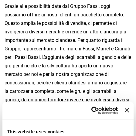
Grazie alle possibilità date dal Gruppo Fassi, oggi
possiamo offrire ai nostri clienti un pacchetto completo.
Questo amplia le possibilità di vendite, ci permette di
rivolgerci a diversi mercati e ci rende un attore ancora più
importante sul mercato olandese. Per quanto riguarda il
Gruppo, rappresentiamo i tre marchi Fassi, Marrel e Cranab
per i Paesi Bassi. L’aggiunta degli scarrabili a gancio e delle
gru per il riciclo e la silvicoltura ha aperto un nuovo
mercato per noi e per la nostra organizzazione di
concessionari, perché i clienti olandesi amano acquistare
la carrozzeria completa, come le gru e gli scarrabili a
gancio, da un unico fornitore invece che rivolgersi a diversi.
Quali sono i punti di forza di De Jong IJmuiden?
Sono molteplici. Sicuramente una forte competenza dei
dipendenti, un eccellente servizio clienti, l’importante quota
This website uses cookies