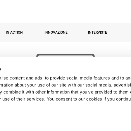
IN ACTION
INNOVAZIONE
INTERVISTE
s
ise content and ads, to provide social media features and to an
rmation about your use of our site with our social media, advertis
 combine it with other information that you’ve provided to them o
r use of their services. You consent to our cookies if you contin
 © 2026 Fassi Group. FASSI GRU S.p.A. Socio unico – Sede: via Roma, 110 – 24021 Albino 
Impr. BG n. 04334290162 Cap. Soc. Euro 5.000.000,00 i.v. – P. IVA 04334290162 C.F 04334
TEL:
+39 035 776400
• FAX:
• EMAIL
FASSI@FASSI.COM
Privacy policy
-
Cookies
-
Contatti
-
web by cobalto