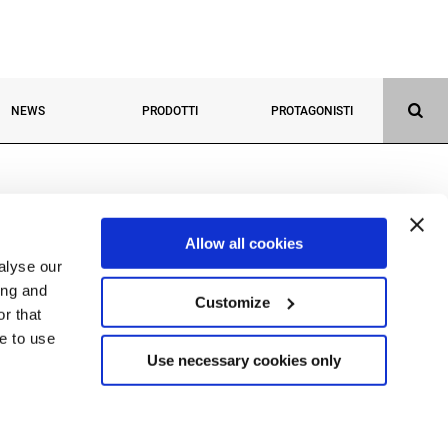
NEWS
PRODOTTI
PROTAGONISTI
Allow all cookies
alyse our
ing and
Customize
r that
ue to use
(BG) Italy
Use necessary cookies only
290162