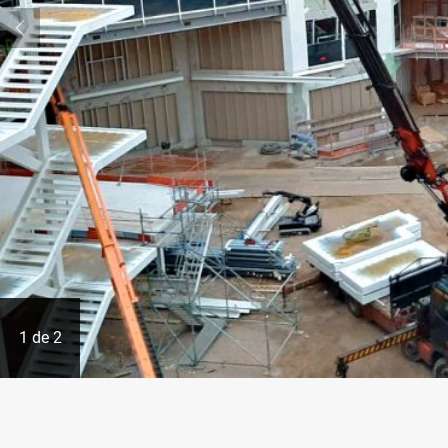
1
de
2