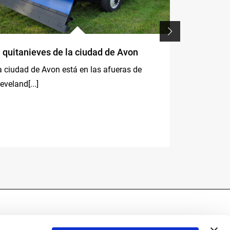
l quitanieves de la ciudad de Avon
La grúa F3
utilizó en
a ciudad de Avon está en las afueras de
equipamien
eveland[...]
de la pist
la Copa de
IT
La Villa (Alt
el[...]