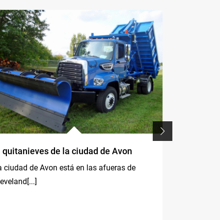
l quitanieves de la ciudad de Avon
La grúa F3
utilizó en
a ciudad de Avon está en las afueras de
equipamien
eveland[...]
de la pist
la Copa de
IT
La Villa (Alt