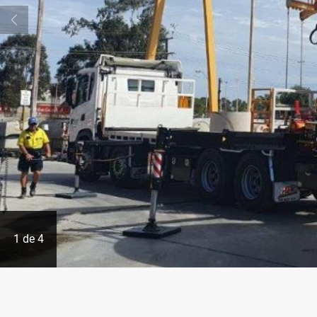
1
de
4