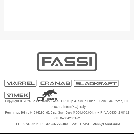
Copyright © 2026 Fassi Group. FASSI GRU S.p.A. Socio unico – Sede: via Roma, 110
– 24021 Albino (BG) Italy
Reg. Impr. BG n. 04334290162 Cap. Soc. Euro 5.000.000,00 i.v. – P. IVA 04334290162
C.F 04334290162
TELEFONNUMMER:
+39 035 776400
• FAX:
• E-MAIL
FASSI@FASSI.COM