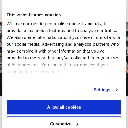
This website uses cookies
We use cookies to personalise content and ads, to
provide social media features and to analyse our traffic.
We also share information about your use of our site with
our social media, advertising and analytics partners who
may combine it with other information that you’ve
provided to them or that they’ve collected from your use
of their services. You consent to our cookies if you
continue to use our website.
1
von
2
Settings
Allow all cookies
VOM PROJEKT ZUR REALITÄT
Andere
Realizations
Customize