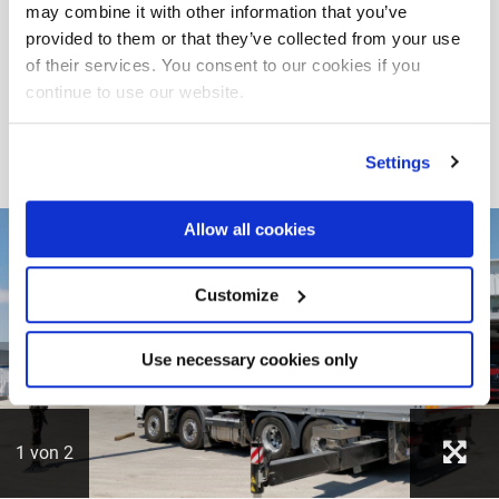
may combine it with other information that you’ve
BETEILIGTES UNTERNEHMEN
provided to them or that they’ve collected from your use
of their services. You consent to our cookies if you
continue to use our website.
Settings
Allow all cookies
Customize
Use necessary cookies only
1
von
2