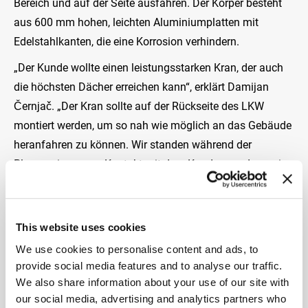
Bereich und auf der Seite ausfahren. Der Körper besteht
aus 600 mm hohen, leichten Aluminiumplatten mit
Edelstahlkanten, die eine Korrosion verhindern.
„Der Kunde wollte einen leistungsstarken Kran, der auch
die höchsten Dächer erreichen kann“, erklärt Damijan
Černjač. „Der Kran sollte auf der Rückseite des LKW
montiert werden, um so nah wie möglich an das Gebäude
heranfahren zu können. Wir standen während der
Planung in engem Kontakt mit dem Kunden, so dass wir
ihm das beste Produkt liefern konnten. Mit diesem
Kunden arbeiten wir derzeit bereits an einem neuen
Projekt: ein LKW mit einer austauschbaren Plattform und
This website uses cookies
einem Kran vom Typ F5454RA.“
We use cookies to personalise content and ads, to
provide social media features and to analyse our traffic.
SEKTOR
We also share information about your use of our site with
Bauindustrie
our social media, advertising and analytics partners who