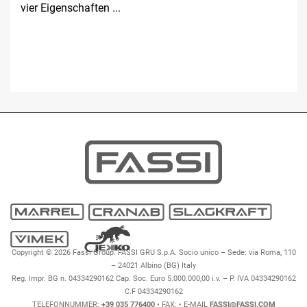
vier Eigenschaften ...
Copyright © 2026 Fassi Group. FASSI GRU S.p.A. Socio unico – Sede: via Roma, 110
– 24021 Albino (BG) Italy
Reg. Impr. BG n. 04334290162 Cap. Soc. Euro 5.000.000,00 i.v. – P. IVA 04334290162
C.F 04334290162
TELEFONNUMMER:
+39 035 776400
• FAX:
• E-MAIL
FASSI@FASSI.COM