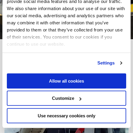
provide social media features and to analyse our traffic.
We also share information about your use of our site with
our social media, advertising and analytics partners who
may combine it with other information that you’ve
1
di
6
provided to them or that they’ve collected from your use
of their services. You consent to our cookies if you
continue to use our website.
DAL PROGETTO ALLA REALTÀ
Altre
Realizzazioni
Settings
Allow all cookies
Customize
Use necessary cookies only