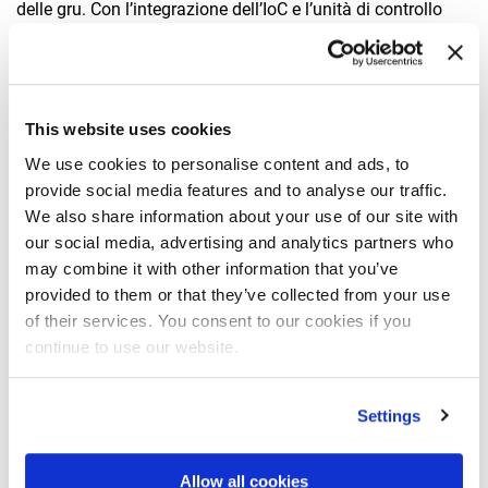
delle gru. Con l’integrazione dell’IoC e l’unità di controllo
avanzata FX990, le gru Fassi sono pronte ad affrontare le
sfide del futuro con intelligenza e innovazione.
SICUREZZA
This website uses cookies
• Cabin Collision Detection (CCD):Previene
We use cookies to personalise content and ads, to
automaticamente i mo- vimenti del braccio della gru che
provide social media features and to analyse our traffic.
potrebbero causare collisioni con la cabina del camion,
We also share information about your use of our site with
evitando danni e garantendo operazioni sicure.
our social media, advertising and analytics partners who
• Automatic Crane Movement (ACM): Consente cicli di
may combine it with other information that you’ve
lavoro se- mi-automatici, come il sollevamento verticale del
provided to them or that they’ve collected from your use
of their services. You consent to our cookies if you
carico, migliorando l’efficienza operativa, particolarmente
continue to use our website.
utile per la raccolta dei rifiuti.
AUTOMAZIONE
Settings
• Automatic Crane Folding (ACF): Permette l’apertura e la
chiusura completamente automatiche della gru,
Allow all cookies