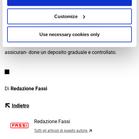
semplificando operazioni di preparazione e di termine
attività.
Customize
• Automatic Winch Control (AWC): Mantiene costante la
distan- za tra la puleggia e il gancio, garantendo stabilità e
Use necessary cookies only
precisione della movimentazione di carico.
• (GAS): Facilita la movimentazione di materiali sfusi,
assicuran- done un deposito graduale e controllato.
Di
Redazione Fassi
Indietro
Redazione Fassi
Tutti gli articoli di questo autore