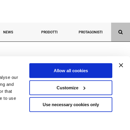
NEWS
PRODOTTI
PROTAGONISTI
Allow all cookies
alyse our
ing and
Customize
r that
ue to use
(BG) Italy
Use necessary cookies only
290162