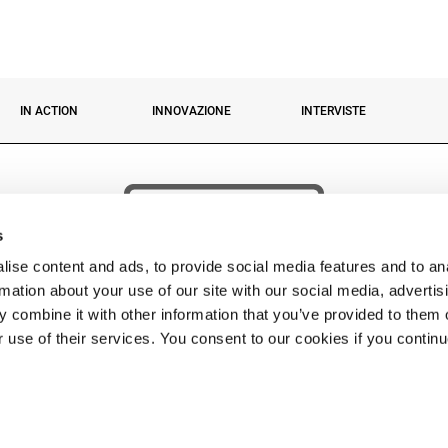
IN ACTION
INNOVAZIONE
INTERVISTE
s
ise content and ads, to provide social media features and to an
rmation about your use of our site with our social media, advertis
 combine it with other information that you’ve provided to them o
r use of their services. You consent to our cookies if you contin
 © 2026 Fassi Group. FASSI GRU S.p.A. Socio unico – Sede: via Roma, 110 – 24021 Albino 
Impr. BG n. 04334290162 Cap. Soc. Euro 5.000.000,00 i.v. – P. IVA 04334290162 C.F 04334
TEL:
+39 035 776400
• FAX:
• EMAIL
FASSI@FASSI.COM
Privacy policy
-
Cookies
-
Contatti
-
web by cobalto