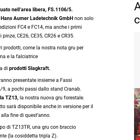
A
uato nell’area libera, FS.1106/5.
c
o
Hans Aumer Ladetechnik GmbH
non solo
edizioni FC4 e FC14, ma anche i primi
di pinze, CE26, CE35, CR26 e CR35.
i prodotti, come la nostra nota gru per
a e la falciatrice
a di
prodotti Slagkraft.
ranno presentate insieme a Fassi
, a pochi passi dallo stand Cranab.
la TZ13,
la nostra nuova gru forestale.
o sarà disponibile anche in versione per il
 alla fine di quest’anno.
ipo di TZ13TR, una gru con braccio
te (la cosiddetta tripla Z).