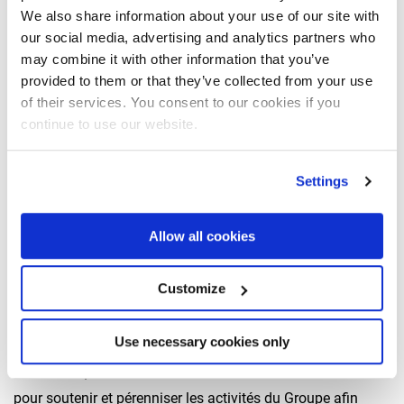
« Chaque entreprise conservera son ADN, et ces synergies
We also share information about your use of our site with
permettront d’optimiser les compétences et le savoir-faire
our social media, advertising and analytics partners who
de chacune d’entre elles. Il y aura quelques ajustements
may combine it with other information that you’ve
organisationnels au sein du Groupe afin que chaque
provided to them or that they’ve collected from your use
société puisse se concentrer à 100 % sur ses propres
of their services. You consent to our cookies if you
continue to use our website.
activités principales. »
Giovanni FASSI – président de
FASSI
Settings
L’engagement de toutes les équipes est un gage de réussite
pour le Groupe. Pierre-Jean LAFONT conserve son poste
Allow all cookies
d’administrateur délégué du Groupe Forez-Bennes et rejoint
ainsi le conseil d’administration du Groupe FASSI en
France aux côtés de Benoît BOUTONNET (administrateur
Customize
délégué de Fassi France) et d’Arnaud THIEULIN
(administrateur délégué de Marrel).
Use necessary cookies only
Par ailleurs, de nouveaux investissements seront réalisés
pour soutenir et pérenniser les activités du Groupe afin