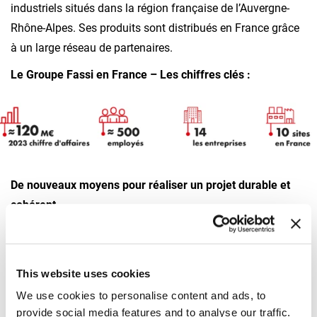
industriels situés dans la région française de l’Auvergne-
Rhône-Alpes. Ses produits sont distribués en France grâce
à un large réseau de partenaires.
Le Groupe Fassi en France – Les chiffres clés :
De nouveaux moyens pour réaliser un projet durable et
cohérent
La complémentarité des équipements, associée au savoir-
faire et à l’expérience de chaque entreprise, conduira à des
synergies industrielles, logistiques et commerciales fortes
This website uses cookies
et réelles.
We use cookies to personalise content and ads, to
provide social media features and to analyse our traffic.