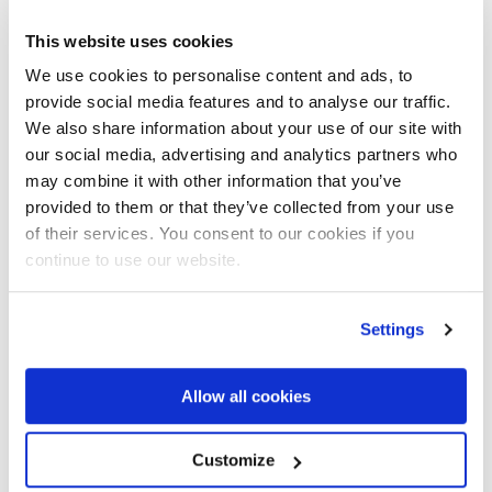
14-04-2022
This website uses cookies
Fassi et Nord-Kran AS, 40 ans
We use cookies to personalise content and ads, to
ensemble
provide social media features and to analyse our traffic.
We also share information about your use of our site with
our social media, advertising and analytics partners who
Lire l’article
may combine it with other information that you’ve
provided to them or that they’ve collected from your use
of their services. You consent to our cookies if you
continue to use our website.
Settings
Allow all cookies
Customize