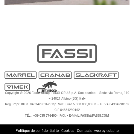
Copyright © 2026 Fassi Group. FASSI GRU S.p.A. Socio unico – Sede: via Roma, 110
– 24021 Albino (BG) Italy
Reg. Impr. BG n. 04334290162 Cap. Soc. Euro 5.000.000,00 i.v. – P. IVA 04334290162
C.F 04334290162
TÉL.:
+39 035 776400
• FAX:
• E-MAIL
FASSI@FASSI.COM
Politique de confidentialité
-
Cookies
-
Contacts
-
web by cobalto