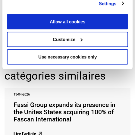
Settings
Précédent
Allow all cookies
Redazione Fassi
Customize
Tous les articles de cet auteur
Use necessary cookies only
D’autres
Articles
dans
catégories similaires
13-04-2026
Fassi Group expands its presence in
the Unites States acquiring 100% of
Fascan International
Lire l’article