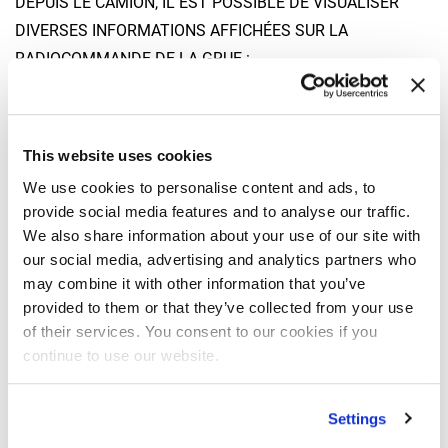
DEPUIS LE CAMION, IL EST POSSIBLE DE VISUALISER
DIVERSES INFORMATIONS AFFICHÉES SUR LA
RADIOCOMMANDE DE LA GRUE :
Niveau de carburant et CONSOMMATION
Tension de la batterie
This website uses cookies
État de la prise de puissance
Niveau des REVOLUTIONS DU MOTEUR
We use cookies to personalise content and ads, to
provide social media features and to analyse our traffic.
État du FREIN DE STATIONNEMENT
We also share information about your use of our site with
Charge sur les AXES 6
our social media, advertising and analytics partners who
may combine it with other information that you’ve
provided to them or that they’ve collected from your use
COMMENT FONCTIONNE FX-LINK
of their services. You consent to our cookies if you
continue to use our website.
– FX-Link se compose d’une plate-forme matérielle et d’une
application logicielle.
Settings
– Les deux lignes CAN-bus intégrées dans le dispositif