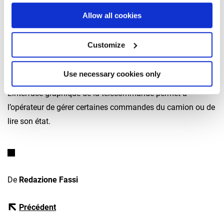
matériel relient les unités de contrôle électronique de la
Allow all cookies
grue et du camion au système FX-Link.
– Le logiciel, composé d’une application bidirectionnelle,
Customize
interprète les messages provenant du camion et les envoie
au système électronique de la grue, qui les traite en
Use necessary cookies only
informations de sortie disponibles sur la télécommande.
L’interface graphique de la télécommande permet à
l’opérateur de gérer certaines commandes du camion ou de
lire son état.
De
Redazione Fassi
Précédent