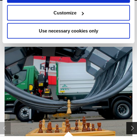
Customize
DEL PROYECTO A LA REALIDAD
Otras
Realizaciones
Use necessary cookies only