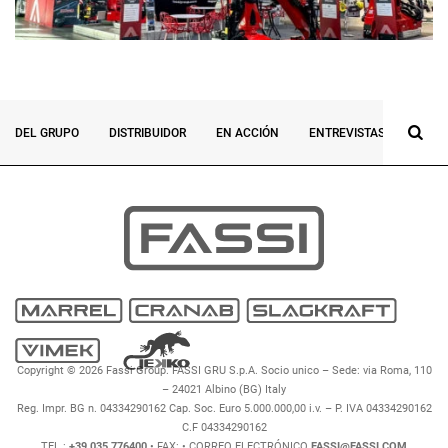
DEL GRUPO
DISTRIBUIDOR
EN ACCIÓN
ENTREVISTAS
ESPE
Copyright © 2026 Fassi Group. FASSI GRU S.p.A. Socio unico – Sede: via Roma, 110
– 24021 Albino (BG) Italy
Reg. Impr. BG n. 04334290162 Cap. Soc. Euro 5.000.000,00 i.v. – P. IVA 04334290162
C.F 04334290162
TEL.:
+39 035 776400
• FAX:
• CORREO ELECTRÓNICO
FASSI@FASSI.COM