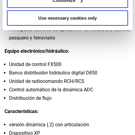
Customize
Alcance hidráulico máximo con jib: 20,9 m
Use necessary cookies only
Dimensiones totales: An. 2,5 m, L. 1,12 m, Al. 2,46 m
Principales sectores de aplicación: construcción, náutico,
pesquero y ferroviario
Equipo electrónico/hidráulico:
Unidad de control FX500
Banco distribuidor hidráulico digital D850
Unidad de radiocomando RCH/RCS
Control automático de la dinámica ADC
Distribución de flujo
Características:
versión dinámica (.2) con articulación
Dispositivo XP