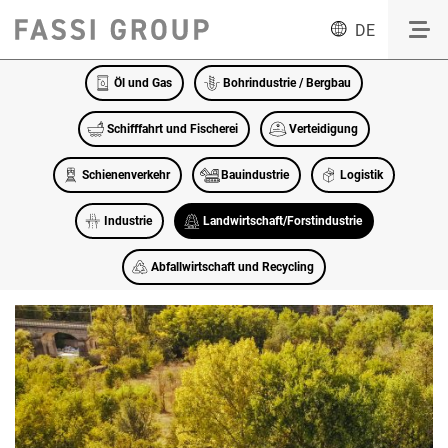
DE
Öl und Gas
Bohrindustrie / Bergbau
Schifffahrt und Fischerei
Verteidigung
Schienenverkehr
Bauindustrie
Logistik
Industrie
Landwirtschaft/Forstindustrie
Abfallwirtschaft und Recycling