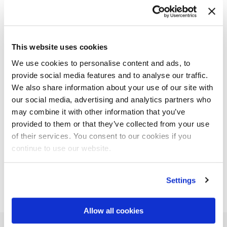
für Bediener erleichtern und optimal
gestalten
Wer im Forstsektor arbeitet, braucht präzise Maschinen, die
This website uses cookies
in jeder Phase zuverlässig und effizient arbeiten. Krane für
We use cookies to personalise content and ads, to
Holztransport, Abholzung, Beschneidung der Bäume und
provide social media features and to analyse our traffic.
Lichtungsarbeiten. Unsere hochmodernen Maschinen und
We also share information about your use of our site with
our social media, advertising and analytics partners who
Technologien erleichtern die Arbeit für den Bediener, indem
may combine it with other information that you’ve
sie optimale Bedingungen schaffen und dabei mehr
provided to them or that they’ve collected from your use
Geschwindigkeit und flüssigere Bewegungen ermöglichen.
of their services. You consent to our cookies if you
Beteiligte Unternehmen
continue to use our website.
Settings
Allow all cookies