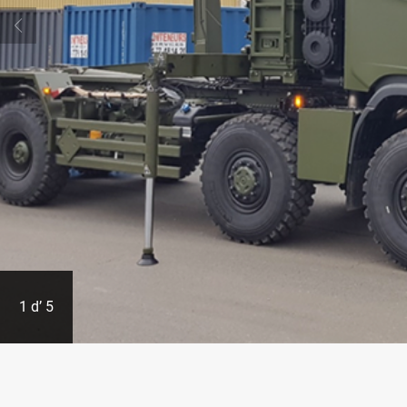
1
d’
5