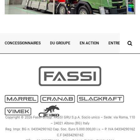
CONCESSIONNAIRES
DU GROUPE
EN ACTION
ENTREVUES
Copyright © 2026 Fassi Group. FASSI GRU S.p.A. Socio unico – Sede: via Roma, 110
– 24021 Albino (BG) Italy
Reg. Impr. BG n. 04334290162 Cap. Soc. Euro 5.000.000,00 i.v. – P. IVA 04334290162
C.F 04334290162