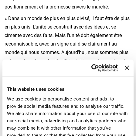
positionnement et la promesse envers le marché.
« Dans un monde de plus en plus divisé, il faut être de plus
en plus unis. L’unité se construit avec des idées et se
cimente avec des faits. Mais l’unité doit également être
reconnaissable, avec un signe qui dise clairement au
monde qui nous sommes. Aujourd’hui, nous sommes plus
unis que jamais : notre identité est désormais coordonnée
et partagée. Renforçons notre positionnement, notre ADN,
et restons fidèles à nos valeurs. Un grand changement dont
le seul mot d’ordre est : ensemble », a déclaré Giovanni
This website uses cookies
Fassi, Président de Fassi Gru et Administrateur délégué de
We use cookies to personalise content and ads, to
Fassi Group.
provide social media features and to analyse our traffic.
We also share information about your use of our site with
Le nouveau rebranding exprime les valeurs qui guident
our social media, advertising and analytics partners who
Fassi depuis toujours : l’innovation sans cesse renouvelée,
may combine it with other information that you’ve
la passion qui résiste aux épreuves les plus difficiles, la
provided to them or that they’ve collected from your use