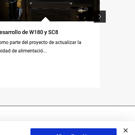
esarrollo de W180 y SC8
Remolques 
empresa R
omo parte del proyecto de actualizar la
La empresa 
nidad de alimentació...
elevadores d