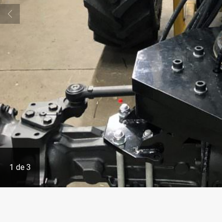
1
de
3