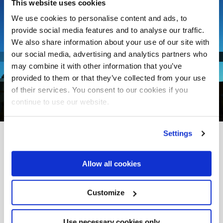
This website uses cookies
We use cookies to personalise content and ads, to
provide social media features and to analyse our traffic.
We also share information about your use of our site with
our social media, advertising and analytics partners who
may combine it with other information that you’ve
provided to them or that they’ve collected from your use
of their services. You consent to our cookies if you
1
von
4
continue to use our website.
Settings
VOM PROJEKT ZUR REALITÄT
Andere
Realizations
Allow all cookies
Customize
Use necessary cookies only