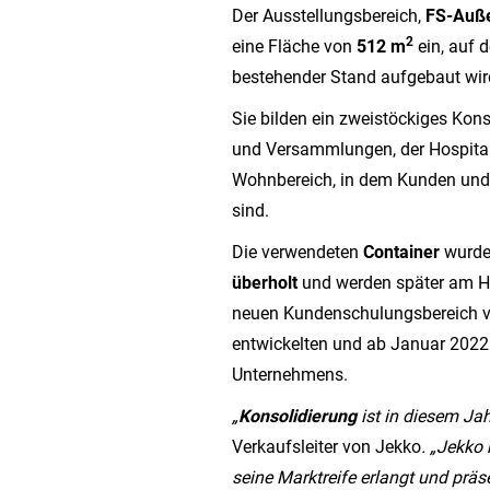
Der Ausstellungsbereich,
FS-Auße
2
eine Fläche von
512 m
ein, auf 
bestehender Stand aufgebaut wir
Sie bilden ein zweistöckiges Kon
und Versammlungen, der Hospital
Wohnbereich, in dem Kunden und
sind.
Die verwendeten
Container
wurd
überholt
und werden später am Hau
neuen Kundenschulungsbereich v
entwickelten und ab Januar 202
Unternehmens.
„
Konsolidierung
ist in diesem Ja
Verkaufsleiter von Jekko
. „Jekko
seine Marktreife erlangt und präs