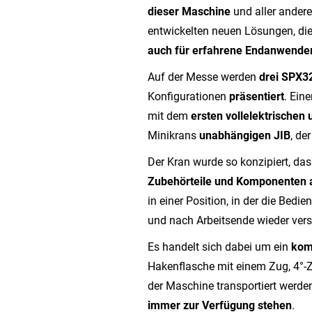
dieser Maschine
und aller ander
entwickelten neuen Lösungen, di
auch für erfahrene Endanwende
Auf der Messe werden
drei SPX3
Konfigurationen
präsentiert
. Ein
mit dem
ersten vollelektrischen 
Minikrans
unabhängigen JIB
, de
Der Kran wurde so konzipiert, da
Zubehörteile und Komponenten 
in einer Position, in der die Bedi
und nach Arbeitsende wieder ver
Es handelt sich dabei um ein
kom
Hakenflasche mit einem Zug, 4°-Zu
der Maschine transportiert werd
immer zur Verfügung stehen
.