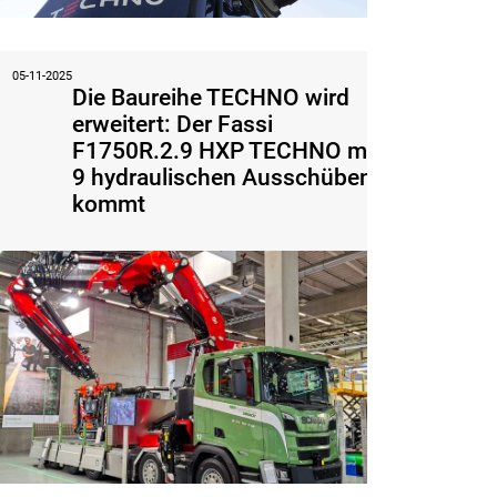
05-11-2025
Die Baureihe TECHNO wird
erweitert: Der Fassi
F1750R.2.9 HXP TECHNO mit
9 hydraulischen Ausschüben
kommt
Lesen Sie den 