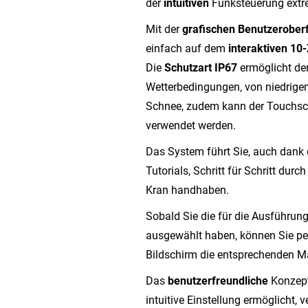
der
intuitiven
Funksteuerung extre
Mit der
grafischen Benutzerober
einfach auf dem
interaktiven 10
Die
Schutzart IP67
ermöglicht den
Wetterbedingungen, von niedrige
Schnee, zudem kann der Touchsc
verwendet werden.
Das System führt Sie, auch dank 
Tutorials, Schritt für Schritt dur
Kran handhaben.
Sobald Sie die für die Ausführun
ausgewählt haben, können Sie p
Bildschirm die entsprechenden M
Das
benutzerfreundliche
Konzept
intuitive Einstellung ermöglicht, v