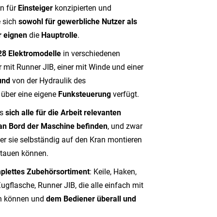
en für
Einsteiger
konzipierten und
e sich
sowohl für gewerbliche Nutzer als
r eignen
die
Hauptrolle
.
28 Elektromodelle
in verschiedenen
er mit Runner JIB, einer mit Winde und einer
und
von der Hydraulik des
r über eine eigene
Funksteuerung
verfügt.
ss
sich alle für die Arbeit relevanten
an Bord der Maschine befinden
, und zwar
ener sie selbständig auf den Kran montieren
stauen können.
plettes Zubehörsortiment
: Keile, Haken,
gflasche, Runner JIB, die alle einfach mit
en können und
dem Bediener überall und