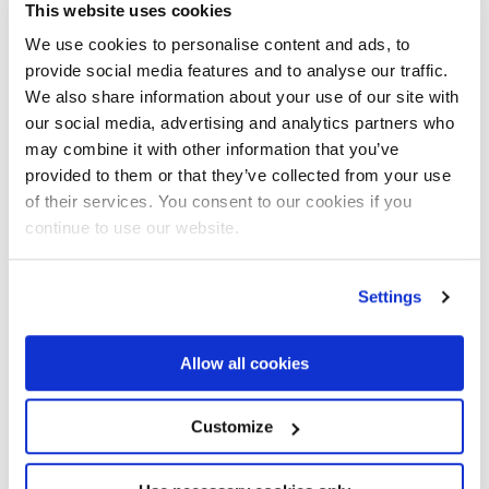
Arbeitszyklen und inwieweit entsprechen sie dann auch
This website uses cookies
der Realität?
We use cookies to personalise content and ads, to
provide social media features and to analyse our traffic.
Meiner Meinung nach war es eine der wichtigsten
We also share information about your use of our site with
strategischen Entscheidungen von Fassi, dass wir uns mit
our social media, advertising and analytics partners who
entsprechender Ausrüstung ausgestattet haben und über
may combine it with other information that you’ve
Mitarbeiter verfügen, die in der Lage sind, Versuche und
provided to them or that they’ve collected from your use
Tests selbständig durchzuführen. Dabei spielt es keine
of their services. You consent to our cookies if you
Rolle, ob es um Mechanik, Metallverarbeitung,
continue to use our website.
Umweltfragen oder Prozesse geht. Die Krane müssen mit
statischen Berechnungen und Testläufen überprüft werden.
Settings
Ermüdungstests und Analysen sollen die Berechnungen
bestätigen. Die Testläufe sind sehr genau und erlauben es,
Allow all cookies
den Einsatz des Krans vor Ort zu simulieren. So können wir
garantieren, dass die Kranleistungen auf Dauer konstant
Customize
sind.
Wer zertifiziert die so konstruierten Krane und wie läuft