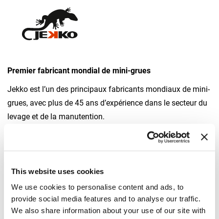
Premier fabricant mondial de mini-grues
Jekko est l’un des principaux fabricants mondiaux de mini-
grues, avec plus de 45 ans d’expérience dans le secteur du
levage et de la manutention.
Jekko propose une gamme complète de modèles équipés
d’un moteur diesel, électrique ou à batterie et d’un large
éventail d’accessoires, notamment des flèches à crochet et
This website uses cookies
hydrauliques, des manipulateurs à grappin pour tuyaux et
We use cookies to personalise content and ads, to
poutres, des élévateurs à vide pour plaques de verre et des
provide social media features and to analyse our traffic.
poutres de levage.
We also share information about your use of our site with