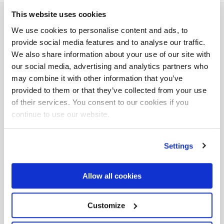
This website uses cookies
Remplissez le formulaire
We use cookies to personalise content and ads, to
provide social media features and to analyse our traffic.
pour recevoir
We also share information about your use of our site with
plus d’informations sur
our social media, advertising and analytics partners who
may combine it with other information that you’ve
cet événement
provided to them or that they’ve collected from your use
of their services. You consent to our cookies if you
continue to use our website.
Nom et prénom *
Settings
Email *
Allow all cookies
Customize
Téléphone *