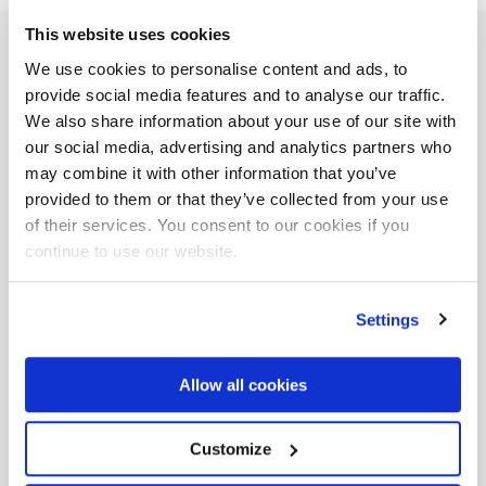
This website uses cookies
Remplissez le formulaire
We use cookies to personalise content and ads, to
provide social media features and to analyse our traffic.
pour recevoir
We also share information about your use of our site with
plus d’informations sur
our social media, advertising and analytics partners who
may combine it with other information that you’ve
cet événement
provided to them or that they’ve collected from your use
of their services. You consent to our cookies if you
continue to use our website.
Nom et prénom *
Settings
Email *
Allow all cookies
Customize
Téléphone *