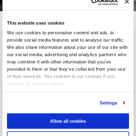
This website uses cookies
We use cookies to personalise content and ads, to
provide social media features and to analyse our traffic.
Remplissez le formulaire
We also share information about your use of our site with
pour recevoir
our social media, advertising and analytics partners who
may combine it with other information that you’ve
plus d’informations sur
provided to them or that they’ve collected from your use
of their services. You consent to our cookies if you
cet événement
continue to use our website.
Settings
Nom et prénom *
Allow all cookies
Email *