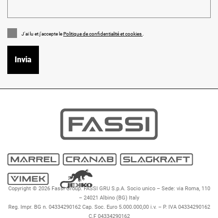
J'ai lu et j'accepte le
Politique de confidentialité et cookies
.
Copyright © 2026 Fassi Group. FASSI GRU S.p.A. Socio unico – Sede: via Roma, 110
– 24021 Albino (BG) Italy
Reg. Impr. BG n. 04334290162 Cap. Soc. Euro 5.000.000,00 i.v. – P. IVA 04334290162
C.F 04334290162