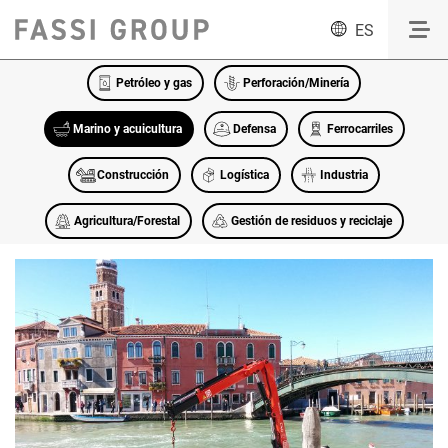
ES
Petróleo y gas
Perforación/Minería
Marino y acuicultura
Defensa
Ferrocarriles
Construcción
Logística
Industria
Agricultura/Forestal
Gestión de residuos y reciclaje