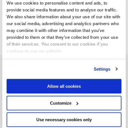
trabajos de tipo medio y trabajos pesados son adecuadas
We use cookies to personalise content and ads, to
provide social media features and to analyse our traffic.
para todo tipo de operaciones de manipulación en puertos
We also share information about your use of our site with
y astilleros.
our social media, advertising and analytics partners who
Empresa involucrada
may combine it with other information that you’ve
provided to them or that they’ve collected from your use
of their services. You consent to our cookies if you
continue to use our website.
DEL PROYECTO A LA REALIDAD
Settings
Nuestras
Realizaciones
Allow all cookies
Customize
Use necessary cookies only