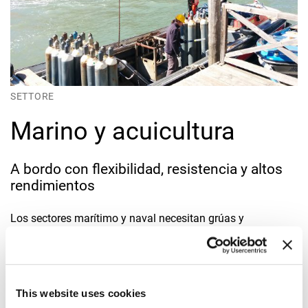
SETTORE
Marino y acuicultura
A bordo con flexibilidad, resistencia y altos
rendimientos
Los sectores marítimo y naval necesitan grúas y
maquinaria que puedan adaptarse a cada tipo diferente de
buque y que no se deterioren con el agua salada.
Flexibilidad, resistencia y rendimiento son factores
This website uses cookies
esenciales. Estas grúas de las gamas para trabajos ligeros,