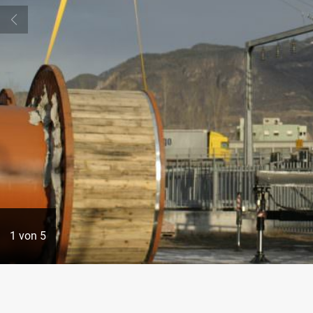
1
von
5