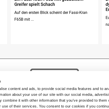
Greifer spielt Schach
d
E
Auf den ersten Blick scheint der Fassi-Kran
E
F65B mit ...
n
s
ise content and ads, to provide social media features and to an
rmation about your use of our site with our social media, advertis
 combine it with other information that you’ve provided to them o
r use of their services. You consent to our cookies if you contin
 © 2026 Fassi Group. FASSI GRU S.p.A. Socio unico – Sede: via Roma, 110 – 24021 Albino 