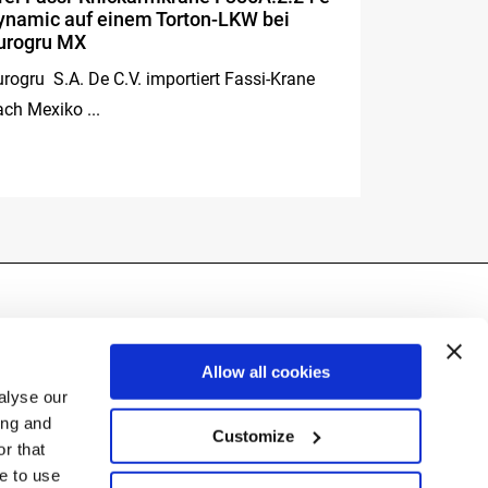
ynamic auf einem Torton-LKW bei
Mercedes
urogru MX
Olomouc (Tsc
urogru S.A. De C.V. importiert Fassi-Krane
unser Vertra
ach Mexiko ...
Allow all cookies
alyse our
ing and
Customize
r that
ue to use
(BG) Italy